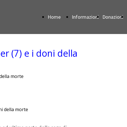
Home
Informazioni
Donazioni
Page
r (7) e i doni della
 della morte