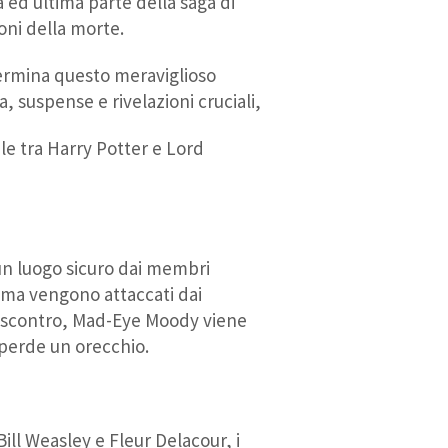
ma ed ultima parte della saga di
doni della morte.
rmina questo meraviglioso
a, suspense e rivelazioni cruciali,
ale tra Harry Potter e Lord
 un luogo sicuro dai membri
 ma vengono attaccati dai
 scontro, Mad-Eye Moody viene
perde un orecchio.
ill Weasley e Fleur Delacour, i