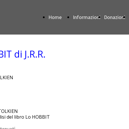
Home
Informazioni
Donazioni
Page
T di J.R.R.
OLKIEN
isi del libro Lo HOBBIT
trovati.