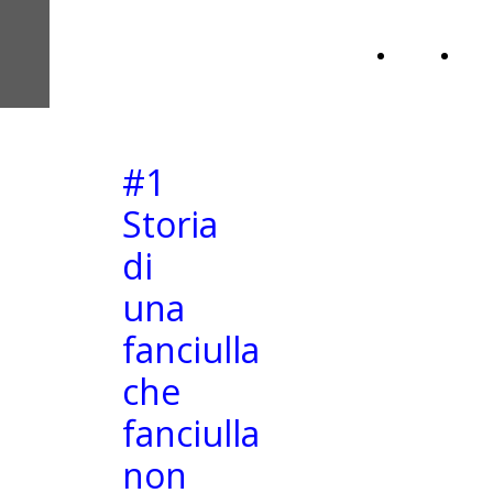
GANDALF GRAY
Home
Inf
PODCAST
Page
#1
Storia
di
una
fanciulla
che
fanciulla
non