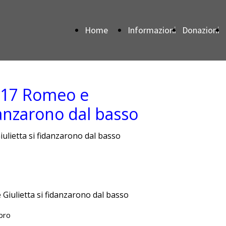
Home
Informazioni
Donazioni
Page
#17 Romeo e
idanzarono dal basso
lietta si fidanzarono dal basso
ibro